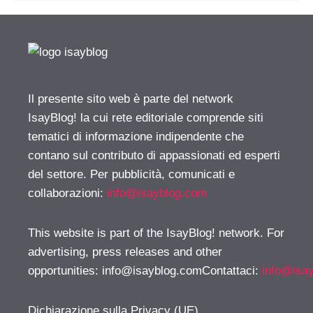
Il presente sito web è parte del network
IsayBlog! la cui rete editoriale comprende siti
tematici di informazione indipendente che
contano sul contributo di appassionati ed esperti
del settore. Per pubblicità, comunicati e
collaborazioni:
info@isayblog.com
This website is part of the IsayBlog! network. For
advertising, press releases and other
opportunities:
info@isayblog.comContattaci
:
info@isa
Dichiarazione sulla Privacy (UE)