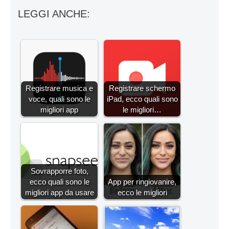
LEGGI ANCHE:
Registrare musica e
Registrare schermo
voce, quali sono le
iPad, ecco quali sono
migliori app
le migliori…
Sovrapporre foto,
ecco quali sono le
App per ringiovanire,
migliori app da usare
ecco le migliori