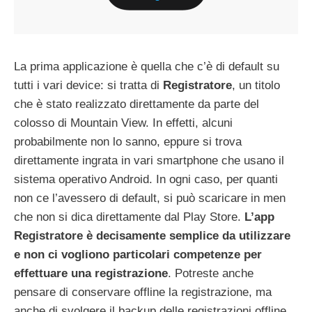
La prima applicazione è quella che c’è di default su
tutti i vari device: si tratta di
Registratore
, un titolo
che è stato realizzato direttamente da parte del
colosso di Mountain View. In effetti, alcuni
probabilmente non lo sanno, eppure si trova
direttamente ingrata in vari smartphone che usano il
sistema operativo Android. In ogni caso, per quanti
non ce l’avessero di default, si può scaricare in men
che non si dica direttamente dal Play Store.
L’app
Registratore è decisamente semplice da utilizzare
e non ci vogliono particolari competenze per
effettuare una registrazione
. Potreste anche
pensare di conservare offline la registrazione, ma
anche di svolgere il backup delle registrazioni offline.