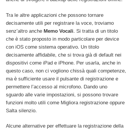
Tra le altre applicazioni che possono tornare
decisamente utili per registrare la voce, troviamo
senz’altro anche
Memo Vocali
. Si tratta di un titolo
che è stato proposto in modo particolare per device
con iOS come sistema operativo. Un titolo
decisamente affidabile, che si trova già di default nei
dispositivi come iPad e iPhone. Per usarla, anche in
questo caso, non ci vogliono chissà quali competenze,
ma è sufficiente usare il pulsante di registrazione e
permettere l’accesso al microfono. Dando uno
sguardo alle varie impostazioni, si possono trovare
funzioni molto utili come Migliora registrazione oppure
Salta silenzio.
Alcune alternative per effettuare la registrazione della