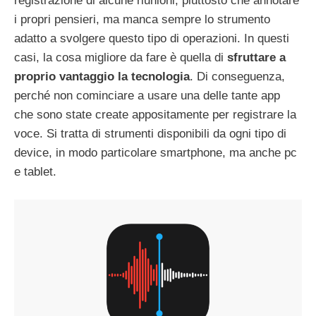
registrazione di alcune riunioni, piuttosto che annotare
i propri pensieri, ma manca sempre lo strumento
adatto a svolgere questo tipo di operazioni. In questi
casi, la cosa migliore da fare è quella di
sfruttare a
proprio vantaggio la tecnologia
. Di conseguenza,
perché non cominciare a usare una delle tante app
che sono state create appositamente per registrare la
voce. Si tratta di strumenti disponibili da ogni tipo di
device, in modo particolare smartphone, ma anche pc
e tablet.