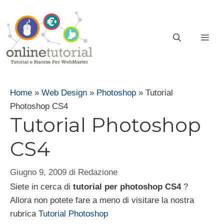
Vai
al
contenuto
ME
Home
»
Web Design
»
Photoshop
»
Tutorial
Photoshop CS4
Tutorial Photoshop
CS4
Giugno 9, 2009
di
Redazione
Siete in cerca di
tutorial per photoshop CS4
?
Allora non potete fare a meno di visitare la nostra
rubrica
Tutorial Photoshop