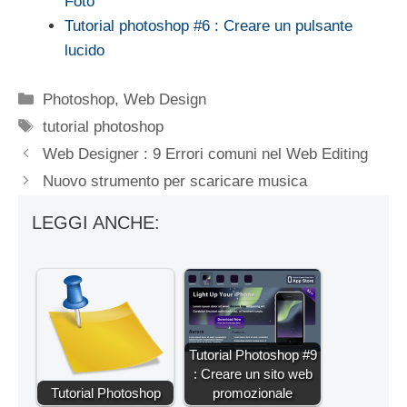
Foto
Tutorial photoshop #6 : Creare un pulsante
lucido
Categorie
Photoshop
,
Web Design
Tag
tutorial photoshop
Web Designer : 9 Errori comuni nel Web Editing
Nuovo strumento per scaricare musica
LEGGI ANCHE:
Tutorial Photoshop #9
: Creare un sito web
Tutorial Photoshop
promozionale