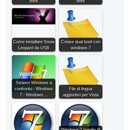
boot
boot
Come installare Snow
Creare dual boot con
Leopard da USB
windows 7
Sistemi Windows a
confronto : Windows
File di lingua
7 - Windows…
aggiuntivi per Vista
Windows 7 meglio di