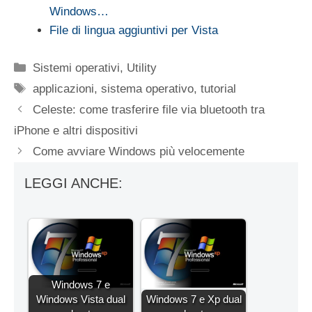
Windows…
File di lingua aggiuntivi per Vista
Categorie
Sistemi operativi
,
Utility
Tag
applicazioni
,
sistema operativo
,
tutorial
Celeste: come trasferire file via bluetooth tra
iPhone e altri dispositivi
Come avviare Windows più velocemente
LEGGI ANCHE:
Windows 7 e
Windows Vista dual
Windows 7 e Xp dual