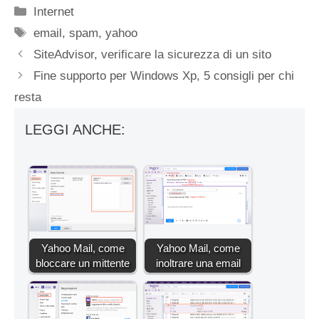
Categorie
Internet
Tag
email
,
spam
,
yahoo
SiteAdvisor, verificare la sicurezza di un sito
Fine supporto per Windows Xp, 5 consigli per chi
resta
LEGGI ANCHE:
Yahoo Mail, come
Yahoo Mail, come
bloccare un mittente
inoltrare una email