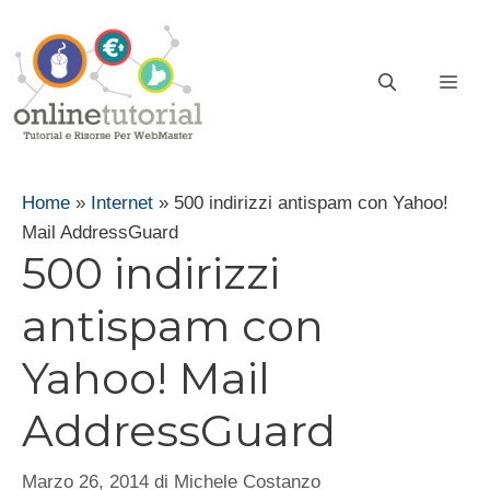
Vai
al
contenuto
ME
Home
»
Internet
»
500 indirizzi antispam con Yahoo!
Mail AddressGuard
500 indirizzi
antispam con
Yahoo! Mail
AddressGuard
Marzo 26, 2014
di
Michele Costanzo