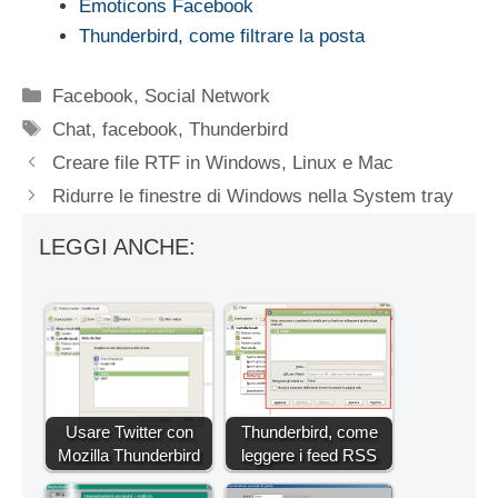
Emoticons Facebook
Thunderbird, come filtrare la posta
Categorie
Facebook
,
Social Network
Tag
Chat
,
facebook
,
Thunderbird
Creare file RTF in Windows, Linux e Mac
Ridurre le finestre di Windows nella System tray
LEGGI ANCHE:
Usare Twitter con
Thunderbird, come
Mozilla Thunderbird
leggere i feed RSS