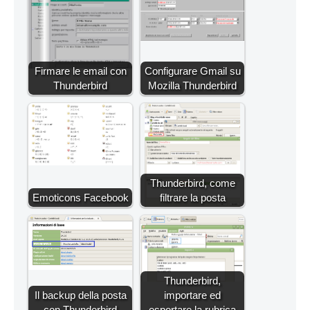
Firmare le email con
Configurare Gmail su
Thunderbird
Mozilla Thunderbird
Thunderbird, come
Emoticons Facebook
filtrare la posta
Thunderbird,
Il backup della posta
importare ed
con Thunderbird
esportare la rubrica