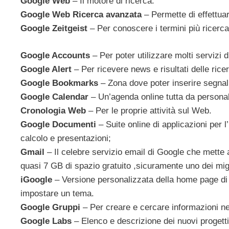
Google Web
– Il motore di ricerca.
Google Web Ricerca avanzata
– Permette di effettua
Google Zeitgeist
– Per conoscere i termini più ricercat
Google Accounts
– Per poter utilizzare molti servizi 
Google Alert
– Per ricevere news e risultati delle rice
Google Bookmarks
– Zona dove poter inserire segnalib
Google Calendar
– Un’agenda online tutta da persona
Cronologia Web
– Per le proprie attività sul Web.
Google Documenti
– Suite online di applicazioni per l’
calcolo e presentazioni;
Gmail
– Il celebre servizio email di Google che mette 
quasi 7 GB di spazio gratuito ,sicuramente uno dei migli
iGoogle
– Versione personalizzata della home page di G
impostare un tema.
Google Gruppi
– Per creare e cercare informazioni ne
Google Labs
– Elenco e descrizione dei nuovi progetti 