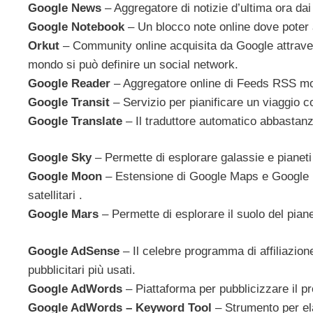
Google News
– Aggregatore di notizie d’ultima ora dai
Google Notebook
– Un blocco note online dove poter 
Orkut
– Community online acquisita da Google attraver
mondo si può definire un social network.
Google Reader
– Aggregatore online di Feeds RSS mo
Google Transit
– Servizio per pianificare un viaggio c
Google Translate
– Il traduttore automatico abbasta
Google Sky
– Permette di esplorare galassie e pianeti
Google Moon
– Estensione di Google Maps e Google Ea
satellitari .
Google Mars
– Permette di esplorare il suolo del pianet
Google AdSense
– Il celebre programma di affiliazio
pubblicitari più usati.
Google AdWords
– Piattaforma per pubblicizzare il p
Google AdWords – Keyword Tool
– Strumento per el