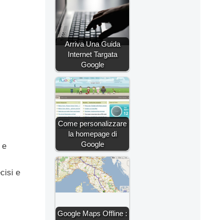
Arriva Una Guida
Internet Targata
Google
Come personalizzare
la homepage di
Google
 e
cisi e
Google Maps Offline :