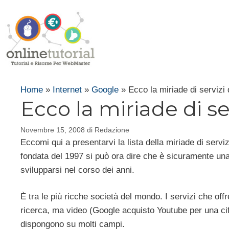
Vai
al
contenuto
Home
»
Internet
»
Google
»
Ecco la miriade di servizi
Ecco la miriade di s
Novembre 15, 2008
di
Redazione
Eccomi qui a presentarvi la lista della miriade di servi
fondata del 1997 si può ora dire che è sicuramente una
svilupparsi nel corso dei anni.
È tra le più ricche società del mondo. I servizi che offr
ricerca, ma video (Google acquisto Youtube per una cifra
dispongono su molti campi.