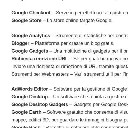
Google Checkout
– Servizio per effettuare acquisti o
Google Store
– Lo store online targato Google.
Google Analytics
– Strumento di statistiche per control
Blogger
– Piattaforma per creare un blog gratis.
Google Gadgets
– Una moltitudine di gadgets per il pr
Richiesta rimozione URL
– Se per qualche motivo non
inviare una richiesta di rimozione di URL tramite quest
Strumenti per Webmasters – Vari strumenti utili per l’i
AdWords Editor
– Software per la gestione di Googl
Google Desktop
– Un software che ti aiuta a gestire co
Google Desktop Gadgets
– Gadgets per Google Desk
Google Earth
– Software gratuito che consente di visua
mappe, edifici 3D, per guardare le immagini bisogna pe
Google Pack
– Raccolta di software utile per il compute