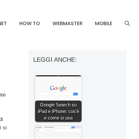
NET
HOW TO
WEBMASTER
MOBILE
LEGGI ANCHE:
nte
Google Search su
iPad e iPhone: cos'è
e come si usa
di
i si