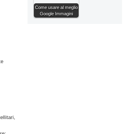
Come usare al meglio
Google Immagini
te
llitari,
re;