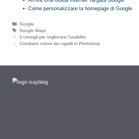
Arriva Una Guida Internet Targata Google
Come personalizzare la homepage di Google
Categorie
Google
Tag
Google Maps
5 consigli per migliorare l'usabilità
Cambiare colore dei capelli in Photoshop