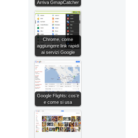
Arriva GmapCatcher
l
Chrome, come
aggiungere link rapidi
ai servizi Google
Google Flights: cos'è
e come si usa