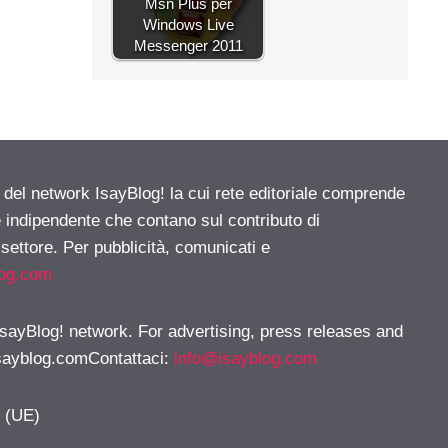
Msn Plus per
Windows Live
Messenger 2011
e del network IsayBlog! la cui rete editoriale comprende
e indipendente che contano sul contributo di
 settore. Per pubblicità, comunicati e
log.com
 IsayBlog! network. For advertising, press releases and
sayblog.comContattaci
:
info@isayblog.com
y (UE)