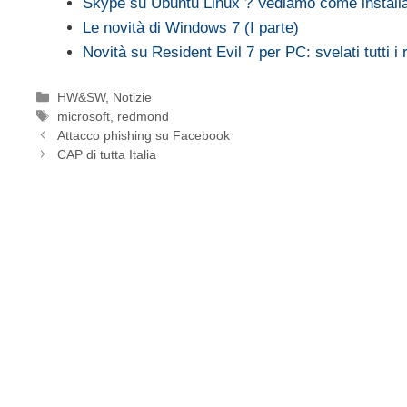
Skype su Ubuntu Linux ? Vediamo come installa
Le novità di Windows 7 (I parte)
Novità su Resident Evil 7 per PC: svelati tutti i r
Categorie
HW&SW
,
Notizie
Tag
microsoft
,
redmond
Attacco phishing su Facebook
CAP di tutta Italia