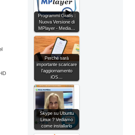
Programmi Gratis :
Nuova Versione di
MPlayer - Media…
el
Perché sarà
importante scaricare
l'aggiornamento
 HD
iOS…
Skype su Ubuntu
Linux ? Vediamo
come installarlo