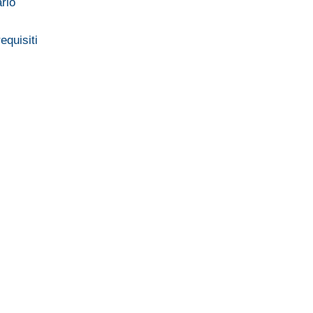
rlo
equisiti