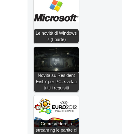
Le novità di Windows
7 (I parte)
Novità su Resident
Evil 7 per PC: svelati
tutti i requisiti
Come vedere in
streaming le partite di