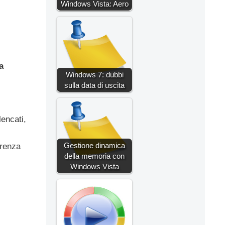
Windows Vista: Aero
a
Windows 7: dubbi
sulla data di uscita
encati,
Gestione dinamica
erenza
della memoria con
Windows Vista