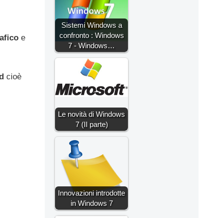
Sistemi Windows a
confronto : Windows
afico
e
7 - Windows…
ad
cioè
Le novità di Windows
7 (II parte)
Innovazioni introdotte
in Windows 7