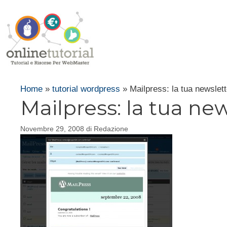
Vai
al
contenuto
Home
»
tutorial wordpress
»
Mailpress: la tua newsle
Mailpress: la tua ne
Novembre 29, 2008
di
Redazione