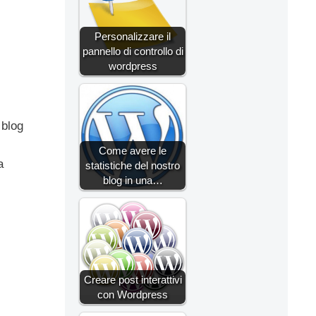
Personalizzare il
pannello di controllo di
wordpress
 blog
Come avere le
a
statistiche del nostro
blog in una…
Creare post interattivi
con Wordpress