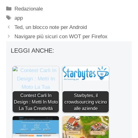
Categorie
Redazionale
Tag
app
Ted, un blocco note per Android
Navigare più sicuri con WOT per Firefox
LEGGI ANCHE:
Contest Carli In
Starbytes, il
Design : Metti In Moto
crowdsourcing vicino
La Tua Creatività
alle aziende