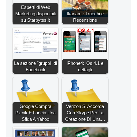
Esperti di Web
Marketing disponibili
Ikariam : Trucchi e
su Starbytes.it
Recensione
La sezione "gruppi" di
iPhone4: iOs 4.1 e
Facebook
dettagli
Google Compra
Verizon Si Accorda
Picnik E Lancia Una
Con Skype Per La
Sfida A Yahoo
Creazione Di Una…