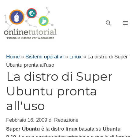
Vai
al
contenuto
ME
Home
»
Sistemi operativi
»
Linux
»
La distro di Super
Ubuntu pronta all'uso
La distro di Super
Ubuntu pronta
all'uso
Febbraio 16, 2009
di
Redazione
Super Ubuntu
è la distro
linux
basata su
Ubuntu