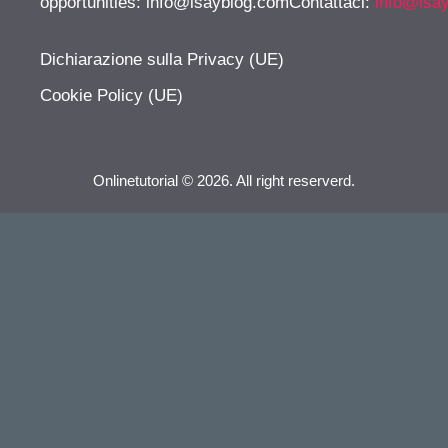
opportunities:
info@isayblog.comContattaci
:
info@isa
Dichiarazione sulla Privacy (UE)
Cookie Policy (UE)
Onlinetutorial © 2026. All right reserverd.