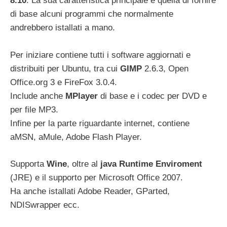
8.10
. La sua caratteristica principale e quella di fornire
di base alcuni programmi che normalmente
andrebbero istallati a mano.
Per iniziare contiene tutti i software aggiornati e
distribuiti per Ubuntu, tra cui
GIMP
2.6.3, Open
Office.org 3 e FireFox 3.0.4.
Include anche
MPlayer
di base e i codec per DVD e
per file MP3.
Infine per la parte riguardante internet, contiene
aMSN, aMule, Adobe Flash Player.
Supporta
Wine
, oltre al
java Runtime Enviroment
(JRE) e il supporto per Microsoft Office 2007.
Ha anche istallati Adobe Reader, GParted,
NDISwrapper ecc.