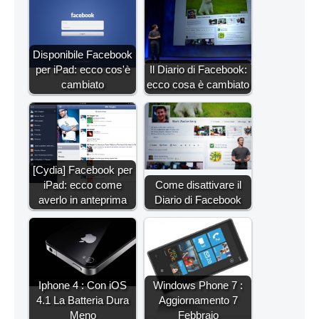
Disponibile Facebook
per iPad: ecco cos'è
Il Diario di Facebook:
cambiato
ecco cosa è cambiato
[Cydia] Facebook per
iPad: ecco come
Come disattivare il
averlo in anteprima
Diario di Facebook
Iphone 4 : Con iOS
Windows Phone 7 :
4.1 La Batteria Dura
Aggiornamento 7
Meno
Febbraio