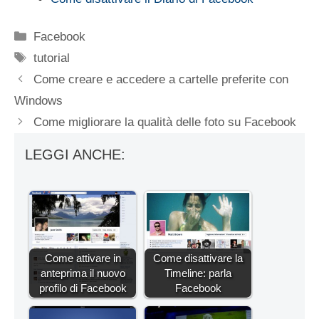
Categorie
Facebook
Tag
tutorial
Come creare e accedere a cartelle preferite con
Windows
Come migliorare la qualità delle foto su Facebook
LEGGI ANCHE:
Come attivare in
Come disattivare la
anteprima il nuovo
Timeline: parla
profilo di Facebook
Facebook