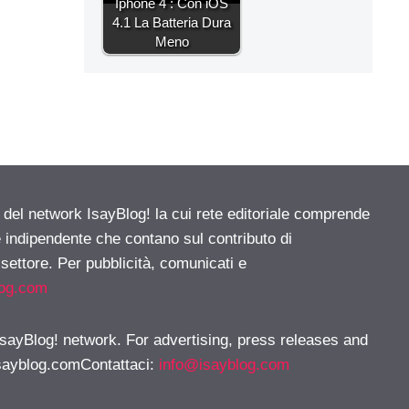
Iphone 4 : Con iOS
4.1 La Batteria Dura
Meno
e del network IsayBlog! la cui rete editoriale comprende
e indipendente che contano sul contributo di
 settore. Per pubblicità, comunicati e
log.com
 IsayBlog! network. For advertising, press releases and
sayblog.comContattaci
:
info@isayblog.com