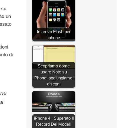
e su
ad un
essato
In arrivo Flash per
iphone
ioni
nto di
Scopriamo come
usare Note su
iPhone: aggiungiamo i
disegni
one
ai
iPhone 4 : Superato Il
Record Dei Modelli