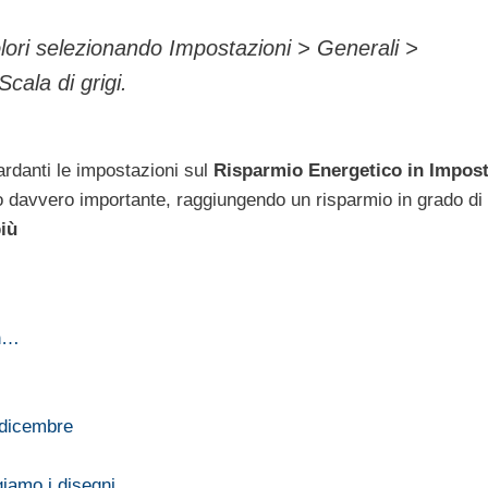
lori selezionando Impostazioni > Generali >
cala di grigi.
ardanti le impostazioni sul
Risparmio Energetico in Impost
o davvero importante, raggiungendo un risparmio in grado di 
iù
on…
 dicembre
iamo i disegni