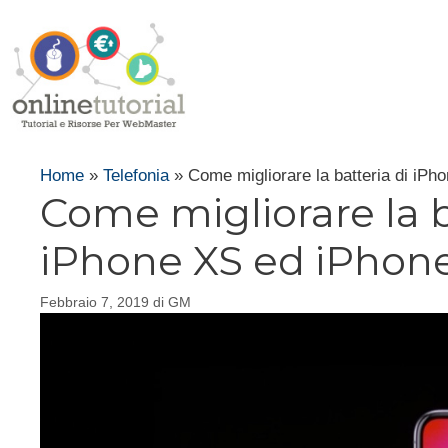
Vai
al
contenuto
Home
»
Telefonia
»
Come migliorare la batteria di i
Come migliorare la b
iPhone XS ed iPhon
Febbraio 7, 2019
di
GM