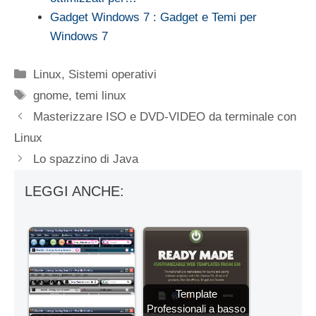
Gadget Windows 7 : Gadget e Temi per
Windows 7
Categorie
Linux
,
Sistemi operativi
Tag
gnome
,
temi linux
Masterizzare ISO e DVD-VIDEO da terminale con
Linux
Lo spazzino di Java
LEGGI ANCHE:
Template
Professionali a basso