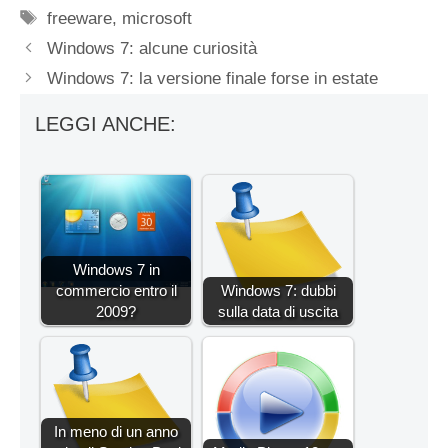
Tag
freeware
,
microsoft
Windows 7: alcune curiosità
Windows 7: la versione finale forse in estate
LEGGI ANCHE:
Windows 7 in
commercio entro il
Windows 7: dubbi
2009?
sulla data di uscita
In meno di un anno