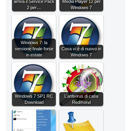
arriva il Service Pack
Media Player 12 per
2 per…
Windows 7
Windows 7: la
versione finale forse
Cosa vi è di nuovo in
in estate
Windows 7
Windows 7 SP1 RC
L’antivirus di casa
Download
Redmond